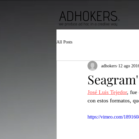
All Posts
adhokers
12 ago 201
Seagram'
José Luis Tejedor
, fue
con estos formatos, qu
https://vimeo.com/18916