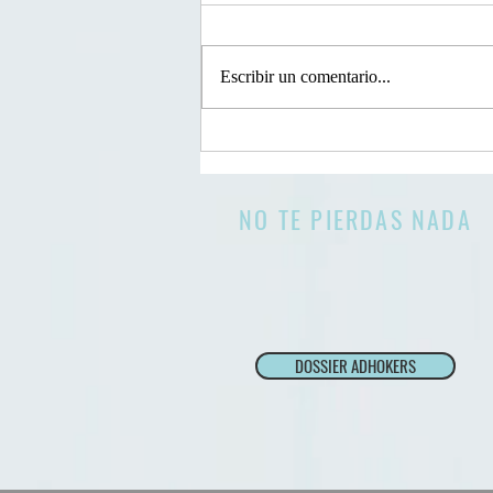
"Alec Hernández y el impacto del
Rewind Hispano 23: Un fenómeno
Escribir un comentario...
viral en la red" Hoy nos sumergimos
en el universo digital para explorar...
NO TE PIERDAS NADA
DOSSIER ADHOKERS