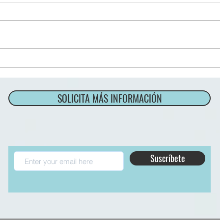
"Explorando la Innovación: El Nuevo
KONA con Llave Digital Hyundai
DC" En esta ocasión, nos
TPV 
sumergimos en el emocionante
universo...
SOLICITA MÁS INFORMACIÓN
Suscríbete