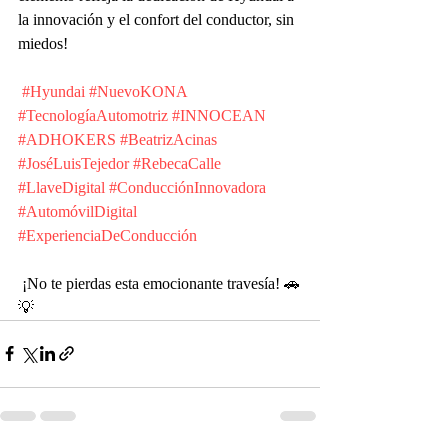
la innovación y el confort del conductor, sin 
miedos!
#Hyundai
#NuevoKONA
#TecnologíaAutomotriz
#INNOCEAN
#ADHOKERS
#BeatrizAcinas
#JoséLuisTejedor
#RebecaCalle
#LlaveDigital
#ConducciónInnovadora
#AutomóvilDigital
#ExperienciaDeConducción
 ¡No te pierdas esta emocionante travesía! 🚗
💡