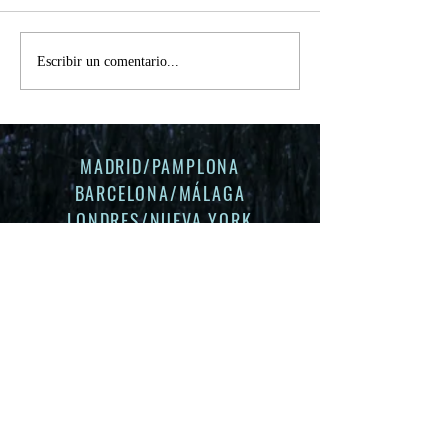
TPV móvil - BBVA
Escribir un comentario...
MADRID/PAMPLONA
BARCELONA/
MÁLAGA
LONDRES/NUEVA YORK
DOSSIER ADHOKERS
SOLICITA MÁS INFORMACIÓN
Service de producción internacional
NO TE PIERDAS NADA