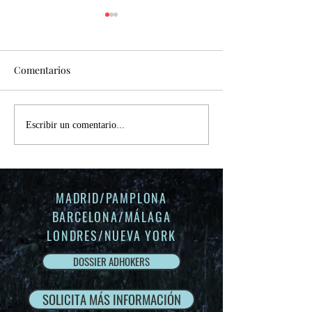
Hyundai Kona
"Explorando la Innovación: El
Comentarios
Nuevo KONA con Llave Digital
Hyundai DC" En esta ocasión,
TPV móvil - BBV
nos sumergimos en el
emocionante universo...
Escribir un comentario...
MADRID/PAMPLONA
BARCELONA/
MÁLAGA
LONDRES/NUEVA YORK
DOSSIER ADHOKERS
SOLICITA MÁS INFORMACIÓN