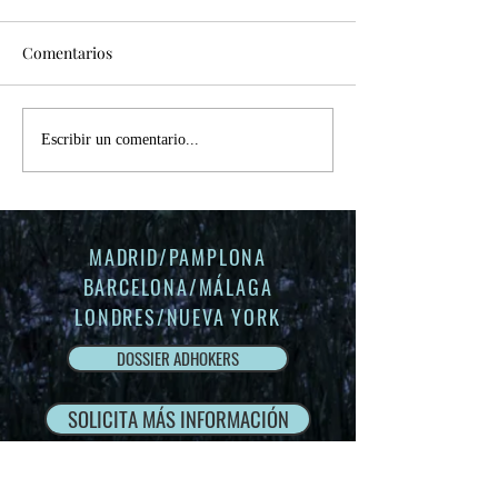
"Explorando la Innovación: El
Comentarios
Nuevo KONA con Llave Digital
Hyundai DC" En esta ocasión,
TPV móvil - BBV
nos sumergimos en el
emocionante universo...
Escribir un comentario...
MADRID/PAMPLONA
BARCELONA/
MÁLAGA
LONDRES/NUEVA YORK
DOSSIER ADHOKERS
SOLICITA MÁS INFORMACIÓN
Service de producción internacional