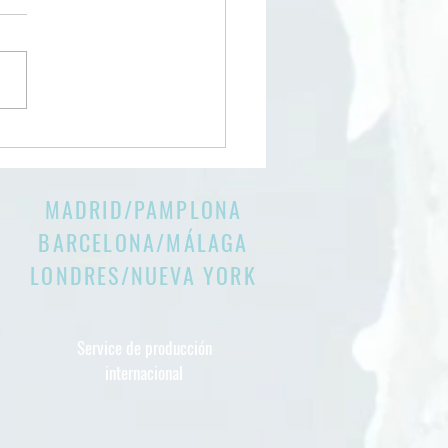
móvil - BBVA
MADRID/PAMPLONA
BARCELONA/
MÁLAGA
LONDRES/NUEVA YORK
Service de producción
internacional