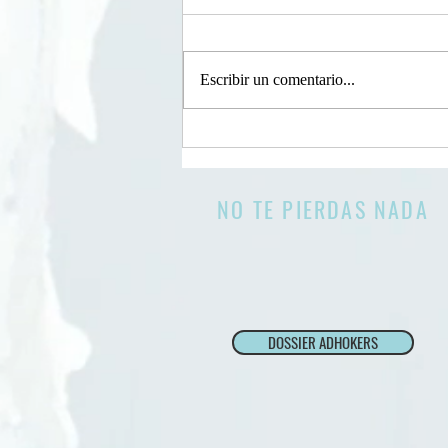
Hernández
"Alec Hernández y el impacto del
Rewind Hispano 23: Un fenómeno
Escribir un comentario...
viral en la red" Hoy nos sumergimos
en el universo digital para explorar...
NO TE PIERDAS NADA
DOSSIER ADHOKERS