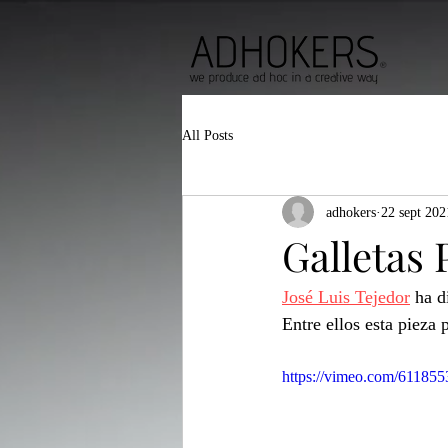
All Posts
adhokers
22 sept 202
Galletas 
José Luis Tejedor
 ha d
Entre ellos esta pieza 
https://vimeo.com/61185