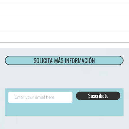
"Explorando la Innovación: El Nuevo
KONA con Llave Digital Hyundai
DC" En esta ocasión, nos
TPV 
sumergimos en el emocionante
universo...
SOLICITA MÁS INFORMACIÓN
Suscríbete