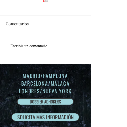
Hyundai Kona
"Explorando la Innovación: El
Comentarios
Nuevo KONA con Llave Digital
Hyundai DC" En esta ocasión,
TPV móvil - BBV
nos sumergimos en el
emocionante universo...
Escribir un comentario...
MADRID/PAMPLONA
BARCELONA/
MÁLAGA
LONDRES/NUEVA YORK
DOSSIER ADHOKERS
SOLICITA MÁS INFORMACIÓN